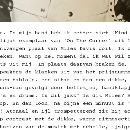
r. In mijn hand heb ik echter niet ‘Kind
lijst exemplaar van ‘On The Corner’ uit 
ntvangen plaat van Miles Davis ooit. Ik 
eken, want op het moment dat ik wat wil 
ts uit mij. In plaats daarvan braken de,
peakers de klanken uit van het prijsnumm
ren tabla’s, een sitar en dan een dikke,
unk-bas gevolgd door belletjes, handklap
’s en drums. Is dit jazz? Is dit Miles? 
op. En dan toch, na bijna een minuut is 
! Atonaal en ijl trompetterend zit hij a
p contrast met de dikke, warme ritmesect
horizon van de muziek met schelle, ijzig