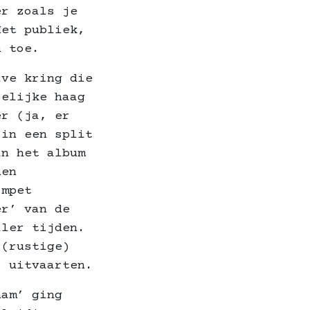
er zoals je
Het publiek,
n toe.
lve kring die
selijke haag
er (ja, er
 in een split
an het album
nen
ompet
er’ van de
ller tijden.
 (rustige)
j uitvaarten.
nam’ ging