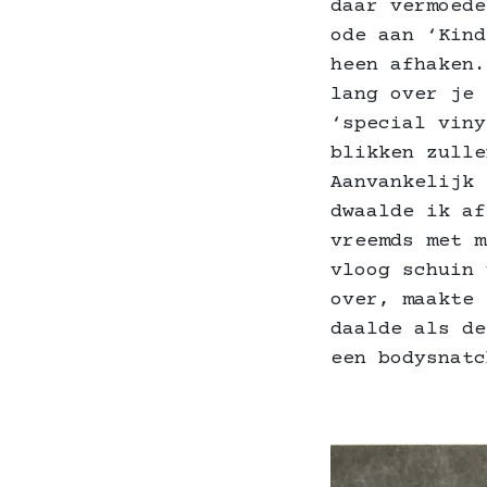
daar vermoede
ode aan ‘Kind
heen afhaken.
lang over je 
‘special viny
blikken zulle
Aanvankelijk 
dwaalde ik af
vreemds met m
vloog schuin 
over, maakte 
daalde als de
een bodysnatc