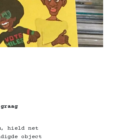
 graag
m, hield net
ndigde object