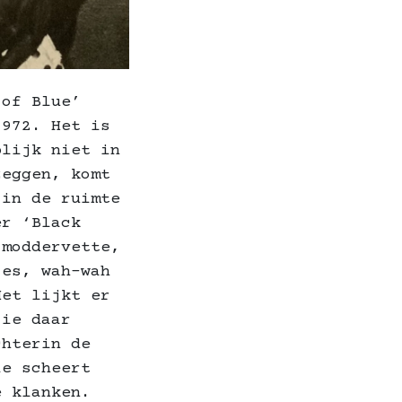
 of Blue’
1972. Het is
blijk niet in
zeggen, komt
 in de ruimte
er ‘Black
 moddervette,
jes, wah-wah
Het lijkt er
‘ie daar
chterin de
ie scheert
e klanken.