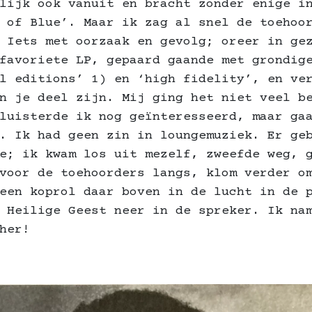
lijk ook vanuit en bracht zonder enige i
 of Blue’. Maar ik zag al snel de toehoo
 Iets met oorzaak en gevolg; oreer in ge
favoriete LP, gepaard gaande met grondig
l editions’ 1) en ‘high fidelity’, en ve
n je deel zijn. Mij ging het niet veel b
luisterde ik nog geïnteresseerd, maar ga
. Ik had geen zin in loungemuziek. Er ge
e; ik kwam los uit mezelf, zweefde weg, 
voor de toehoorders langs, klom verder o
een koprol daar boven in de lucht in de 
 Heilige Geest neer in de spreker. Ik na
her!