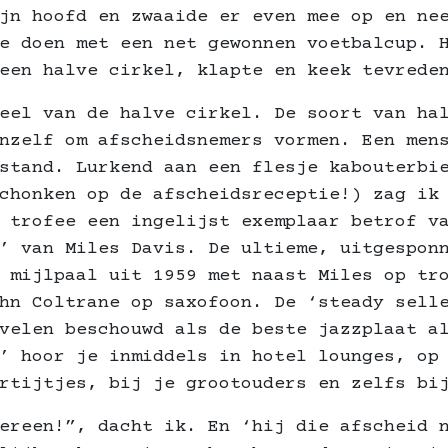
jn hoofd en zwaaide er even mee op en ne
e doen met een net gewonnen voetbalcup. 
een halve cirkel, klapte en keek tevrede
eel van de halve cirkel. De soort van ha
nzelf om afscheidsnemers vormen. Een men
stand. Lurkend aan een flesje kabouterbi
chonken op de afscheidsreceptie!) zag ik
 trofee een ingelijst exemplaar betrof v
’ van Miles Davis. De ultieme, uitgespon
 mijlpaal uit 1959 met naast Miles op tr
hn Coltrane op saxofoon. De ‘steady sell
velen beschouwd als de beste jazzplaat a
’ hoor je inmiddels in hotel lounges, op
rtijtjes, bij je grootouders en zelfs bi
ereen!”, dacht ik. En ‘hij die afscheid 