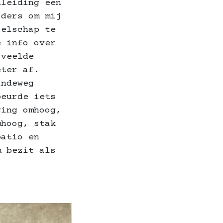
nleiding een
rders om mij
zelschap te
e info over
rveelde
eter af.
andeweg
beurde iets
ging omhoog,
mhoog, stak
patio en
m bezit als