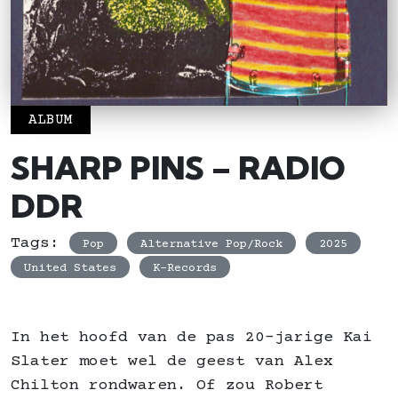
ALBUM
SHARP PINS – RADIO
DDR
Tags:
Pop
Alternative Pop/Rock
2025
United States
K-Records
In het hoofd van de pas 20-jarige Kai
Slater moet wel de geest van Alex
Chilton rondwaren. Of zou Robert