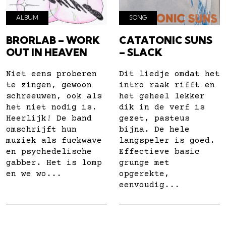
ALBUM
SONG
BRORLAB – WORK
CATATONIC SUNS
OUT IN HEAVEN
– SLACK
Niet eens proberen
Dit liedje omdat het
te zingen, gewoon
intro raak rifft en
schreeuwen, ook als
het geheel lekker
het niet nodig is.
dik in de verf is
Heerlijk! De band
gezet, pasteus
omschrijft hun
bijna. De hele
muziek als fuckwave
langspeler is goed.
en psychedelische
Effectieve basic
gabber. Het is lomp
grunge met
en we wo...
opgerekte,
eenvoudig...