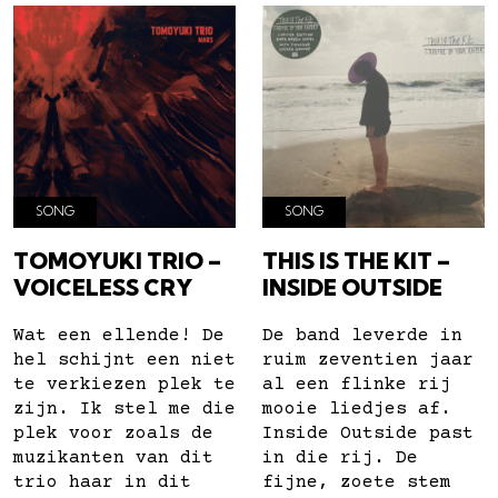
SONG
SONG
TOMOYUKI TRIO –
THIS IS THE KIT –
VOICELESS CRY
INSIDE OUTSIDE
Wat een ellende! De
De band leverde in
hel schijnt een niet
ruim zeventien jaar
te verkiezen plek te
al een flinke rij
zijn. Ik stel me die
mooie liedjes af.
plek voor zoals de
Inside Outside past
muzikanten van dit
in die rij. De
trio haar in dit
fijne, zoete stem