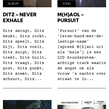
ALBUM
SONG
DITZ – NEVER
M(H)AOL -
EXHALE
PURSUIT
Ditz swingt, Ditz
‘Pursuit’ van de
beukt, Dits rockt,
‘Ierse-band-met-de-
Ditz speelt, Ditz
lastige-naam’
bijt, Ditz voelt,
(spreek M(h)aol uit
Ditz zuigt, Ditz
als ‘male’) is een
trekt, Ditz huilt,
LCD Soundsystem-
Ditz vraagt, Ditz
achtige track waarin
post, Ditz punkt,
de angst om als
Ditz zoemt, Ditz
vrouw ’s nachts over
schuurt, Ditz...
straat te lo...