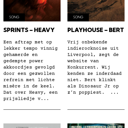
SONG
SONG
SPRINTS – HEAVY
PLAYHOUSE – BERT
Een aftrap met op
Vrij onbekende
lekker tempo vinnig
indierocknoise uit
gehamerde en
Liverpool, zegt de
gedempte power
website van
akkoordjes gevolgd
Konkurrent. Wij
door een gezwollen
kenden ze inderdaad
refrein met lichte
niet. Bert klinkt
misère in de keel.
als Dinosaur Jr op
Dat over Heavy, een
z’n poppiest. ...
prijsliedje v...