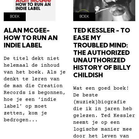
BOEK
BOEK
ALAN MCGEE-
TED KESSLER - TO
HOW TO RUN AN
EASE MY
INDIE LABEL
TROUBLED MIND:
THE AUTHORIZED
De titel dekt niet
UNAUTHORIZED
helemaal de inhoud
HISTORY OF BILLY
van het boek. Als je
CHILDISH
denkt te leren van
de man die Creation
Wat een goed boek!
Records is begonnen,
De beste
hoe je een ‘indie
(muziek)biografie
label’ op moet
die ik in jaren heb
zetten, kom je
gelezen. Ted Kessler
bedrogen...
neemt je op een
logische manier mee
door het leven van