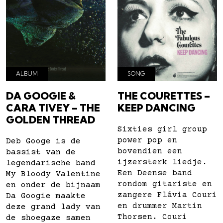
ALBUM
SONG
DA GOOGIE &
THE COURETTES –
CARA TIVEY – THE
KEEP DANCING
GOLDEN THREAD
Sixties girl group
power pop en
Deb Googe is de
bovendien een
bassist van de
ijzersterk liedje.
legendarische band
Een Deense band
My Bloody Valentine
rondom gitariste en
en onder de bijnaam
zangere Flávia Couri
Da Googie maakte
en drummer Martin
deze grand lady van
Thorsen. Couri
de shoegaze samen