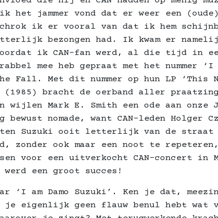
nvloed die hij en CAN hadden op menig mu
ik het jammer vond dat er weer een (oude
chrok ik er vooral van dat ik hem schijn
tterlijk bezongen had. Ik kwam er nameli
oordat ik CAN-fan werd, al die tijd in e
rabbel mee heb gepraat met het nummer ‘I
he Fall. Met dit nummer op hun LP ‘This 
 (1985) bracht de oerband aller praatzin
n wijlen Mark E. Smith een ode aan onze 
g bewust nomade, want CAN-leden Holger C
ten Suzuki ooit letterlijk van de straat
d, zonder ook maar een noot te repeteren
sen voor een uitverkocht CAN-concert in 
 werd een groot succes!
ar ‘I am Damo Suzuki’. Ken je dat, meezi
 je eigenlijk geen flauw benul hebt wat 