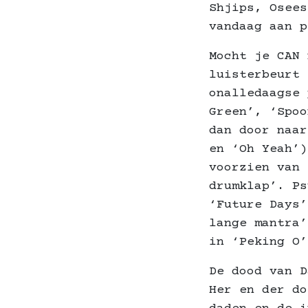
Shjips, Osees
vandaag aan p
Mocht je CAN 
luisterbeurt 
onalledaagse 
Green’, ‘Spoo
dan door naar
en ‘Oh Yeah’)
voorzien van 
drumklap’. Ps
‘Future Days’
lange mantra’
in ‘Peking O’
De dood van D
Her en der do