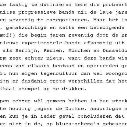
de lastig te definiëren term die probeer
uitse progressieve bands uit de late jar
en zeventig te categoriseren. Maar het i
, gemakzuchtige en zelfs een beledigende
mof!) die begin jaren zeventig door de B
nieuwe experimentele bands afkomstig uit
 als Berlijn, Keulen, München en Düsseld
rm zegt echter niets, want deze bands wi
eens van elkaars bestaan en opereerden g
it hun eigen tegencultuur dan wel woongr
ijn er dusdanig grote verschillen dat he
ikaal stempel op te drukken.
pen echter wél gemeen hebben is hun ster
he houding jegens de Duitse, naoorlogse 
en kun je in ieder geval concluderen dat
er niet in de, op blues-schema’s gebasee