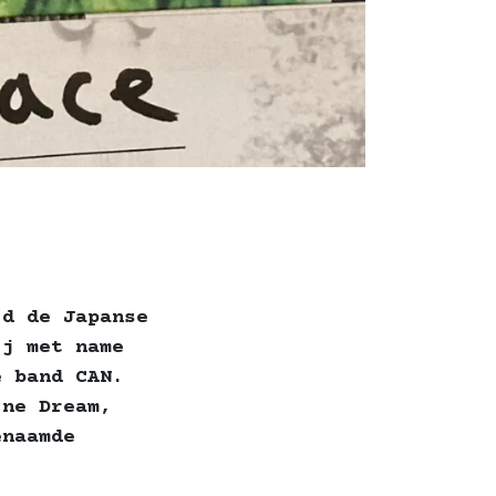
jd de Japanse
ij met name
e band CAN.
ine Dream,
enaamde