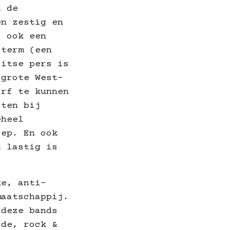
t de
en zestig en
s ook een
 term (een
ritse pers is
 grote West-
orf te kunnen
sten bij
eheel
oep. En ook
t lastig is
ke, anti-
maatschappij.
 deze bands
rde, rock &