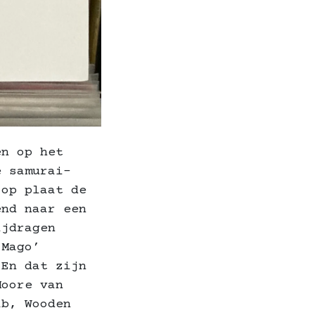
en op het
e samurai-
 op plaat de
end naar een
ijdragen
 Mago’
 En dat zijn
Moore van
ab, Wooden