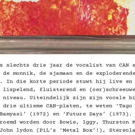
s slechts drie jaar de vocalist van CAN 
 de monnik, de sjamaan en de exploderend
. In die korte periode stuwt hij live en
 lispelend, fluisterend en (oer)schreeuw
 niveau. Uiteindelijk zijn zijn vocale b
 drie ultieme CAN-platen, te weten ‘Tago
Bamyasi’ (1972) en ‘Future Days’ (1973).
roemd worden door Bowie, Iggy, Thurston 
John lydon (PiL’s ‘Metal Box’!), Stereol