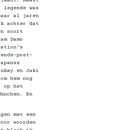
zikant. Naast
) legende was
baar al jaren
jk achter dat
en soort
 am Damo
Nation’s
gende-post-
Japanse
zukay en Jaki
 om hem nog
, op het
München. En
ngen met een
voor woorden