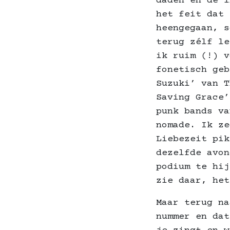
daden en de i
het feit dat 
heengegaan, s
terug zélf le
ik ruim (!) v
fonetisch geb
Suzuki’ van T
Saving Grace’
punk bands va
nomade. Ik ze
Liebezeit pik
dezelfde avon
podium te hij
zie daar, het
Maar terug na
nummer en dat