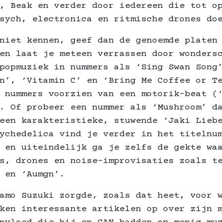
, Beak en verder door iedereen die tot o
sych, electronica en ritmische drones do
niet kennen, geef dan de genoemde platen
en laat je meteen verrassen door wonders
popmuziek in nummers als ‘Sing Swan Song
n’, ‘Vitamin C’ en ‘Bring Me Coffee or T
 nummers voorzien van een motorik-beat (
. Of probeer een nummer als ‘Mushroom’ d
een karakteristieke, stuwende ‘Jaki Lieb
ychedelica vind je verder in het titelnu
 en uiteindelijk ga je zelfs de gekte wa
s, drones en noise-improvisaties zoals t
 en ‘Aumgn’.
amo Suzuki zorgde, zoals dat heet, voor 
ken interessante artikelen op over zijn 