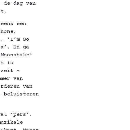
p de dag van
et.
 eens een
chone,
’, ‘I’m So
ea’. En ga
‘Moonshake’
at is
ezeit –
mmer van
arderen van
e beluisteren
wat ‘pers’.
muzikale