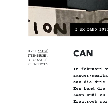
I AM DAMO SUZ
CAN
TEKST:
ANDRÉ
STEENBERGEN
FOTO: ANDRÉ
STEENBERGEN
In februari v
zanger/muzika
aan die drie 
Een band die 
Amon Düül en 
Krautrock wor