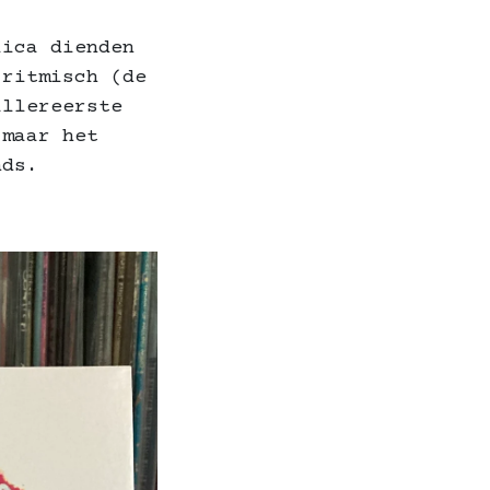
lica dienden
 ritmisch (de
allereerste
 maar het
nds.