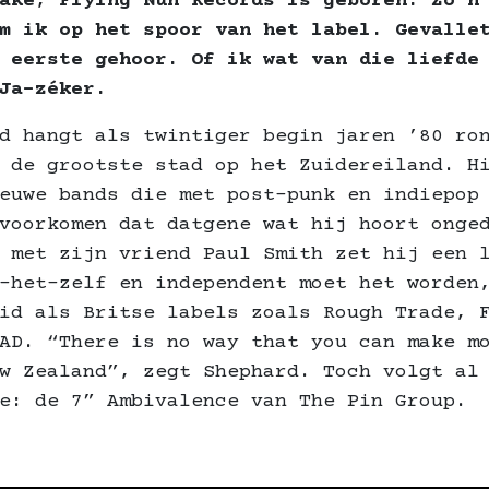
ake; Flying Nun Records is geboren. Zo’n
m ik op het spoor van het label. Gevalle
 eerste gehoor. Of ik wat van die liefde
Ja-zéker.
d hangt als twintiger begin jaren ’80 ro
 de grootste stad op het Zuidereiland. H
euwe bands die met post-punk en indiepop
voorkomen dat datgene wat hij hoort onge
 met zijn vriend Paul Smith zet hij een 
-het-zelf en independent moet het worden
id als Britse labels zoals Rough Trade, 
AD. “There is no way that you can make m
w Zealand”, zegt Shephard. Toch volgt al
e: de 7” Ambivalence van The Pin Group.