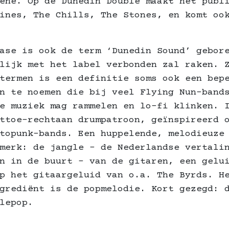
ene. Op de Dunedin Double maakt het publ
ines, The Chills, The Stones, en komt oo
ase is ook de term ‘Dunedin Sound’ gebor
lijk met het label verbonden zal raken. 
ktermen is een definitie soms ook een be
n te noemen die bij veel Flying Nun-band
e muziek mag rammelen en lo-fi klinken. 
ttoe-rechtaan drumpatroon, geïnspireerd 
topunk-bands. Een huppelende, melodieuze
merk: de jangle – de Nederlandse vertali
n in de buurt – van de gitaren, een gelu
p het gitaargeluid van o.a. The Byrds. H
grediënt is de popmelodie. Kort gezegd: 
lepop.