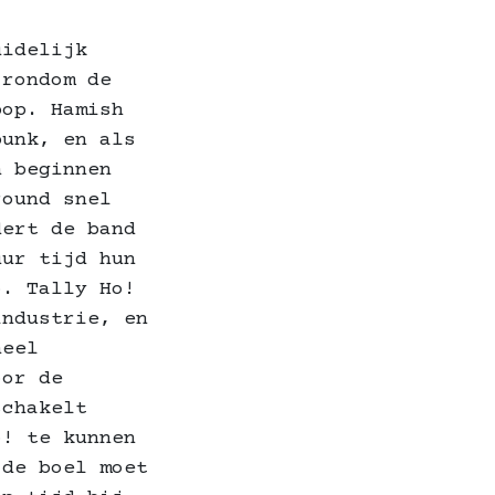
uidelijk
 rondom de
pop. Hamish
punk, en als
n beginnen
round snel
dert de band
uur tijd hun
o. Tally Ho!
industrie, en
heel
oor de
schakelt
o! te kunnen
 de boel moet