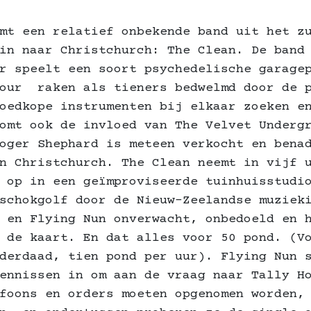
mt een relatief onbekende band uit het z
in naar Christchurch: The Clean. De band
r speelt een soort psychedelische garage
gour raken als tieners bedwelmd door de 
oedkope instrumenten bij elkaar zoeken e
omt ook de invloed van The Velvet Underg
oger Shephard is meteen verkocht en bena
n Christchurch. The Clean neemt in vijf 
 op in een geïmproviseerde tuinhuisstudi
schokgolf door de Nieuw-Zeelandse muziek
 en Flying Nun onverwacht, onbedoeld en 
 de kaart. En dat alles voor 50 pond. (V
derdaad, tien pond per uur). Flying Nun 
ennissen in om aan de vraag naar Tally H
foons en orders moeten opgenomen worden,