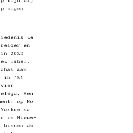
op tijd bij
op eigen
hiedenis te
breider en
 in 2022
het label.
schat aan
e in ‘81
 vier
gelegd. Een
ment: op No
 Yorkse no
er in Nieuw-
t binnen de