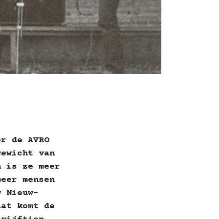
or de AVRO
gewicht van
n is ze meer
meer mensen
w Nieuw-
aat komt de