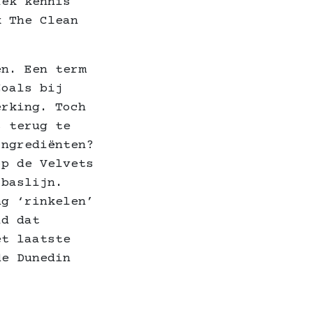
iek kennis
k The Clean
en. Een term
Zoals bij
perking.
Toch
s terug te
Ingrediënten?
op de Velvets
 baslijn.
ng ‘rinkelen’
id dat
et laatste
de Dunedin