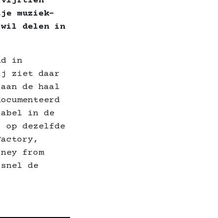
 vijftien
tje muziek­
 wil delen in
nd in
ij ziet daar
 aan de haal
documenteerd
label in de
, op dezelfde
Factory,
oney from
 snel de