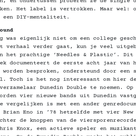
n, en ondertussen proberen ze de single 
ken. Het label is vertrokken. Maar wel: 
 een DIY-mentaliteit.
ound
g was eigenlijk niet om een college gesc
t verhaal verder gaat, kun je veel uitge
n het prachtige ‘Needles & Plastic’. Dit
ek documenteert de eerste acht jaar van 
 worden besproken, ondersteund door een 
l. Toch is het nog interessant om hier d
verzamelaar Dunedin Double te noemen. Op
orden vier nieuwe bands uit Dunedin vast
e vergelijken is met een ander genredocu
 Brian Eno in ’78 hetzelfde met vier New
chter de knoppen van de viersporenrecord
hris Knox, een actieve speler en muzikan