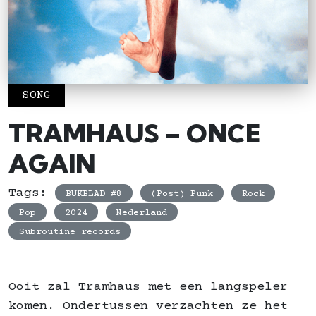
SONG
TRAMHAUS – ONCE
AGAIN
Tags:
BUKBLAD #8
(Post) Punk
Rock
Pop
2024
Nederland
Subroutine records
Ooit zal Tramhaus met een langspeler
komen. Ondertussen verzachten ze het