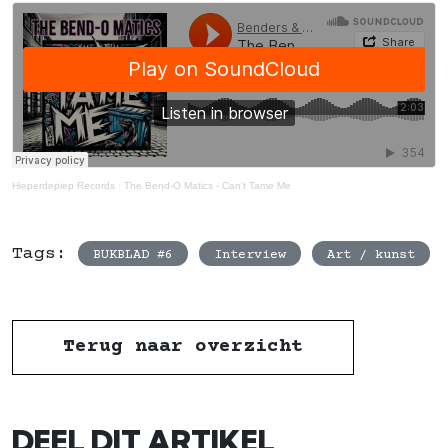
Hieperdepiep Records
·
The Bend-O Matics - Can't Tame Me
Tags:
BUKBLAD #6
Interview
Art / kunst
Terug naar overzicht
DEEL DIT ARTIKEL