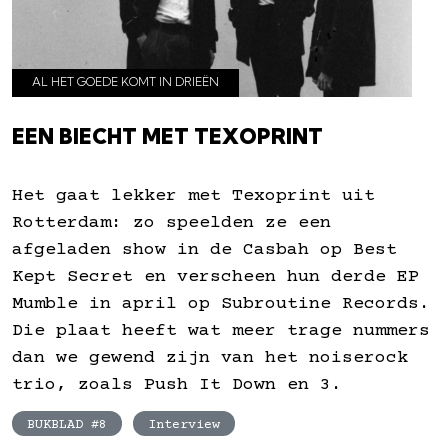
AL HET GOEDE KOMT IN DRIEËN
EEN BIECHT MET TEXOPRINT
Het gaat lekker met Texoprint uit
Rotterdam: zo speelden ze een
afgeladen show in de Casbah op Best
Kept Secret en verscheen hun derde EP
Mumble in april op Subroutine Records.
Die plaat heeft wat meer trage nummers
dan we gewend zijn van het noiserock
trio, zoals Push It Down en 3.
BUKBLAD #8
Interview